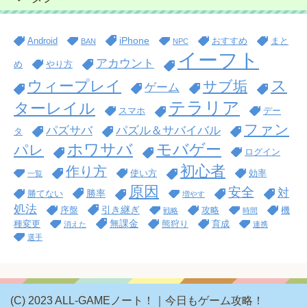
iPhone
Android
おすすめ
まと
BAN
NPC
イーフト
アカウント
め
やり方
ス
ウィープレイ
サブ垢
ゲーム
テラリア
ターレイル
スマホ
デー
ファン
パズサバ
パズル＆サバイバル
タ
ホワサバ
モバゲー
パレ
ログイン
初心者
作り方
使い方
効率
一覧
原因
安全
対
勝率
勝てない
増やす
処法
引き継ぎ
序盤
攻略
機
戦略
時間
無課金
種変更
熊狩り
育成
消えた
連携
選手
(C) 2023 ALL-GAMEノート！｜今日もゲーム攻略！