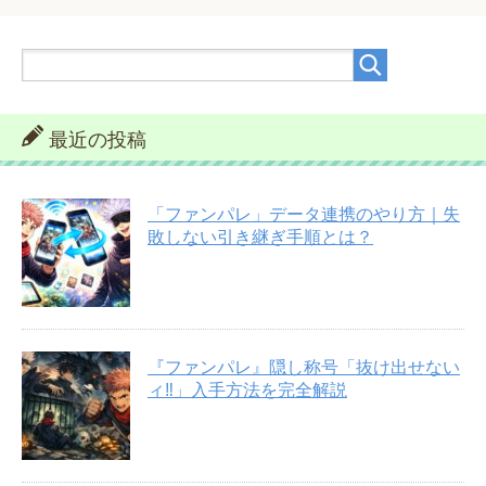
最近の投稿
「ファンパレ」データ連携のやり方｜失
敗しない引き継ぎ手順とは？
『ファンパレ』隠し称号「抜け出せない
ィ‼︎」入手方法を完全解説