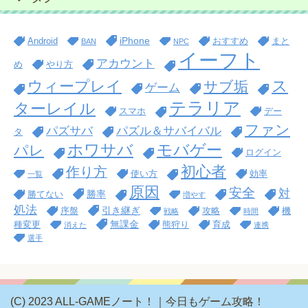
iPhone
Android
おすすめ
まと
BAN
NPC
イーフト
アカウント
め
やり方
ス
ウィープレイ
サブ垢
ゲーム
テラリア
ターレイル
スマホ
デー
ファン
パズサバ
パズル＆サバイバル
タ
ホワサバ
モバゲー
パレ
ログイン
初心者
作り方
使い方
効率
一覧
原因
安全
対
勝率
勝てない
増やす
処法
引き継ぎ
序盤
攻略
機
戦略
時間
無課金
種変更
熊狩り
育成
消えた
連携
選手
(C) 2023 ALL-GAMEノート！｜今日もゲーム攻略！