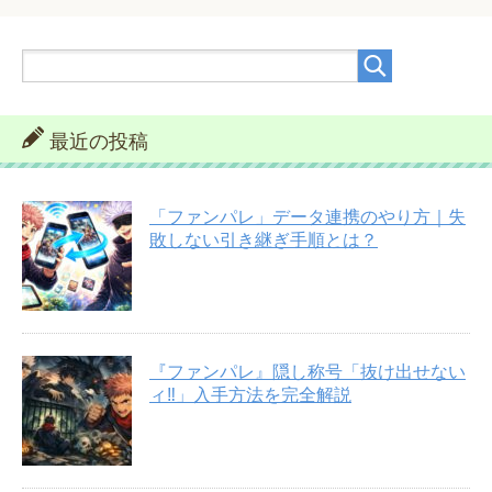
最近の投稿
「ファンパレ」データ連携のやり方｜失
敗しない引き継ぎ手順とは？
『ファンパレ』隠し称号「抜け出せない
ィ‼︎」入手方法を完全解説