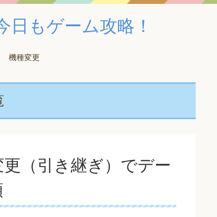
！｜今日もゲーム攻略！
機種変更
覧
変更（引き継ぎ）でデー
順