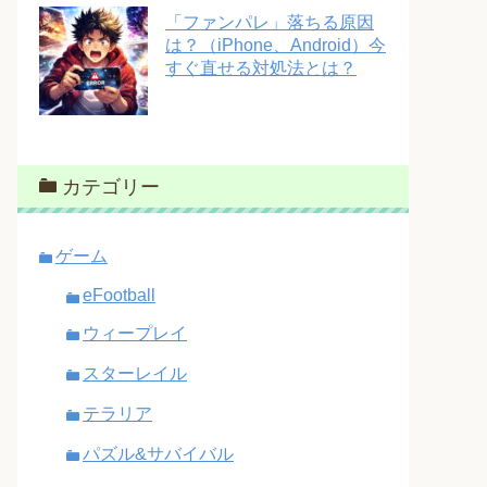
「ファンパレ」落ちる原因
は？（iPhone、Android）今
すぐ直せる対処法とは？
カテゴリー
ゲーム
eFootball
ウィープレイ
スターレイル
テラリア
パズル&サバイバル