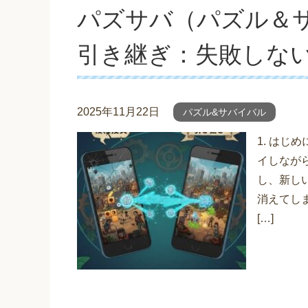
パズサバ（パズル＆
引き継ぎ：失敗しな
2025年11月22日
パズル&サバイバル
1. はじ
イしなが
し、新し
消えてし
[…]