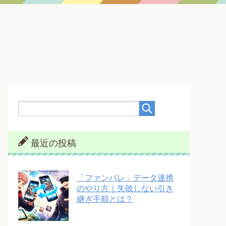
最近の投稿
「ファンパレ」データ連携
のやり方｜失敗しない引き
継ぎ手順とは？