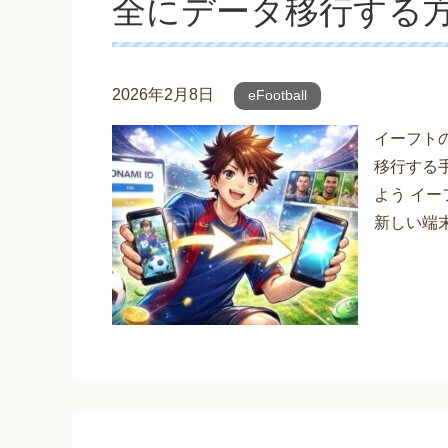
全にデータ移行する
2026年2月8日
eFootball
イーフト
移行する
よう イー
新しい端末