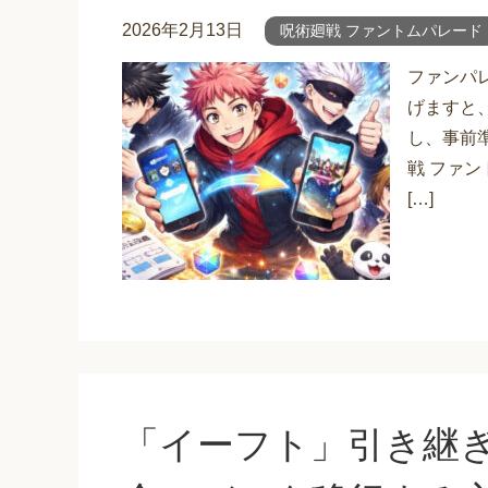
2026年2月13日
呪術廻戦 ファントムパレード
ファンパ
げますと
し、事前
戦 ファ
[…]
「イーフト」引き継