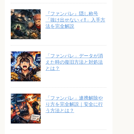
『ファンパレ』隠し称号
「抜け出せないィ‼︎」入手方
法を完全解説
「ファンパレ」データが消
えた時の復旧方法と対処法
とは？
「ファンパレ」連携解除や
り方を完全解説｜安全に行
う方法とは？