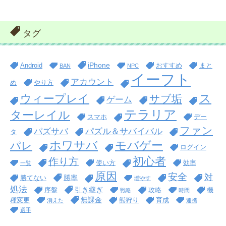
タグ
iPhone
Android
おすすめ
まと
BAN
NPC
イーフト
アカウント
め
やり方
ス
ウィープレイ
サブ垢
ゲーム
テラリア
ターレイル
スマホ
デー
ファン
パズサバ
パズル＆サバイバル
タ
ホワサバ
モバゲー
パレ
ログイン
初心者
作り方
使い方
効率
一覧
原因
安全
対
勝率
勝てない
増やす
処法
引き継ぎ
序盤
攻略
機
戦略
時間
無課金
種変更
熊狩り
育成
消えた
連携
選手