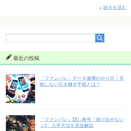
続きを読む
最近の投稿
「ファンパレ」データ連携のやり方｜失
敗しない引き継ぎ手順とは？
『ファンパレ』隠し称号「抜け出せない
ィ‼︎」入手方法を完全解説