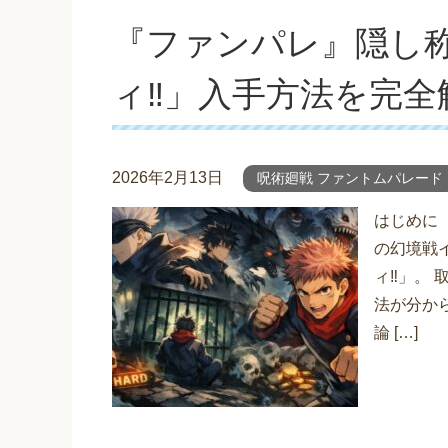
『ファンパレ』隠し
ィ‼︎」入手方法を完全
2026年2月13日
呪術廻戦 ファントムパレード
はじめに
の幻境戦
ィ‼︎」。
法が分か
論 […]