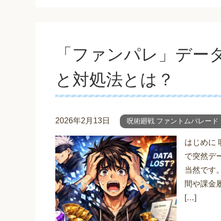
「ファンパレ」デー
と対処法とは？
2026年2月13日
呪術廻戦 ファントムパレード
はじめに
で突然デ
当然です
間や課金
[…]