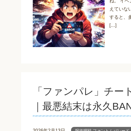
ね。 イ
えていな
すると、
[…]
「ファンパレ」チート（i
｜最悪結末は永久BA
2026年2月13日
呪術廻戦 ファントムパレード