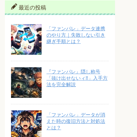
最近の投稿
「ファンパレ」データ連携
のやり方｜失敗しない引き
継ぎ手順とは？
『ファンパレ』隠し称号
「抜け出せないィ‼︎」入手方
法を完全解説
「ファンパレ」データが消
えた時の復旧方法と対処法
とは？