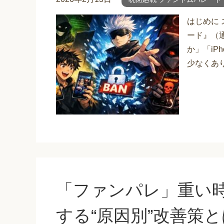
はじめに
ード』（
か」「iP
少なくあり
「ファンパレ」重い
する“原因別”改善策