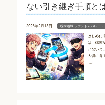
ない引き継ぎ手順と
2026年2月13日
呪術廻戦 ファントムパレード
はじめに
は、端末
いないと
大切に育
[…]