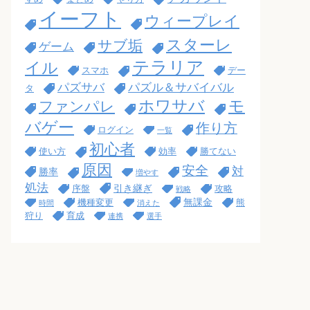
イーフト
ウィープレイ
スターレ
サブ垢
ゲーム
テラリア
イル
スマホ
デー
パズサバ
パズル＆サバイバル
タ
ホワサバ
モ
ファンパレ
バゲー
作り方
ログイン
一覧
初心者
使い方
効率
勝てない
原因
安全
対
勝率
増やす
処法
引き継ぎ
序盤
攻略
戦略
無課金
機種変更
熊
時間
消えた
狩り
育成
連携
選手