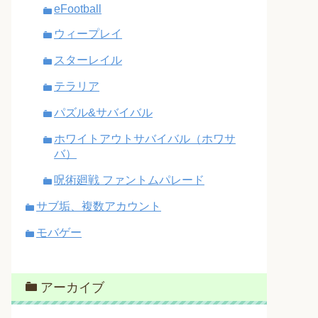
eFootball
ウィープレイ
スターレイル
テラリア
パズル&サバイバル
ホワイトアウトサバイバル（ホワサ
バ）
呪術廻戦 ファントムパレード
サブ垢、複数アカウント
モバゲー
アーカイブ