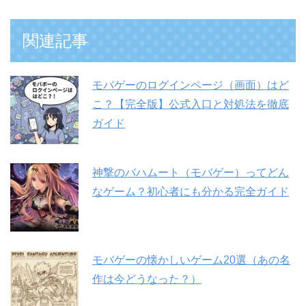
関連記事
モバゲーのログインページ（画面）はど
こ？【完全版】公式入口と対処法を徹底
ガイド
神撃のバハムート（モバゲー）ってどん
なゲーム？初心者にも分かる完全ガイド
モバゲーの懐かしいゲーム20選（あの名
作は今どうなった？）