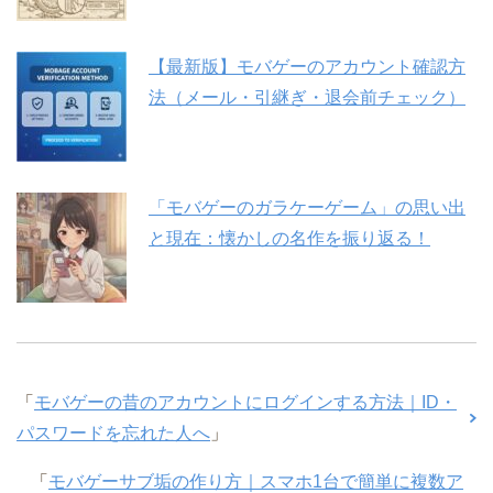
【最新版】モバゲーのアカウント確認方
法（メール・引継ぎ・退会前チェック）
「モバゲーのガラケーゲーム」の思い出
と現在：懐かしの名作を振り返る！
「
モバゲーの昔のアカウントにログインする方法｜ID・
パスワードを忘れた人へ
」
「
モバゲーサブ垢の作り方｜スマホ1台で簡単に複数ア