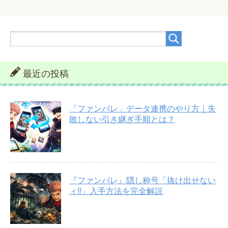
最近の投稿
「ファンパレ」データ連携のやり方｜失
敗しない引き継ぎ手順とは？
『ファンパレ』隠し称号「抜け出せない
ィ‼︎」入手方法を完全解説