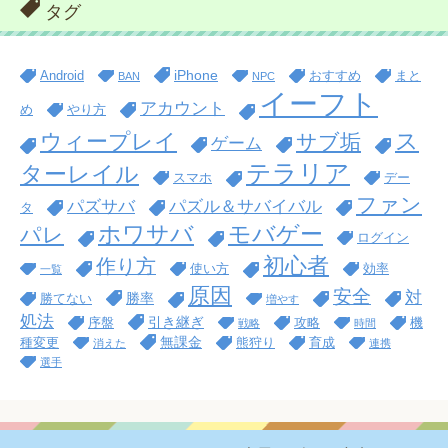
タグ
iPhone
Android
おすすめ
まと
BAN
NPC
イーフト
アカウント
め
やり方
ス
ウィープレイ
サブ垢
ゲーム
テラリア
ターレイル
スマホ
デー
ファン
パズサバ
パズル＆サバイバル
タ
ホワサバ
モバゲー
パレ
ログイン
初心者
作り方
使い方
効率
一覧
原因
安全
対
勝率
勝てない
増やす
処法
引き継ぎ
序盤
攻略
機
戦略
時間
無課金
種変更
熊狩り
育成
消えた
連携
選手