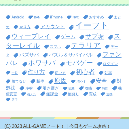
iPhone
Android
おすすめ
まと
BAN
NPC
イーフト
アカウント
め
やり方
ス
ウィープレイ
サブ垢
ゲーム
テラリア
ターレイル
スマホ
デー
ファン
パズサバ
パズル＆サバイバル
タ
ホワサバ
モバゲー
パレ
ログイン
初心者
作り方
使い方
効率
一覧
原因
安全
対
勝率
勝てない
増やす
処法
引き継ぎ
序盤
攻略
機
戦略
時間
無課金
種変更
熊狩り
育成
消えた
連携
選手
(C) 2023 ALL-GAMEノート！｜今日もゲーム攻略！