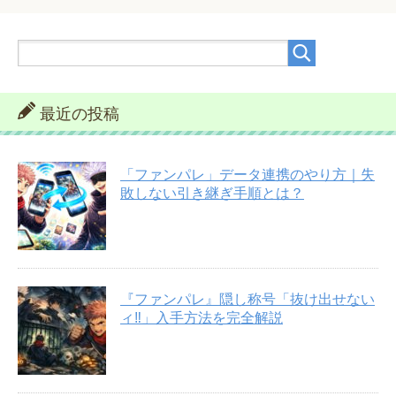
最近の投稿
「ファンパレ」データ連携のやり方｜失
敗しない引き継ぎ手順とは？
『ファンパレ』隠し称号「抜け出せない
ィ‼︎」入手方法を完全解説