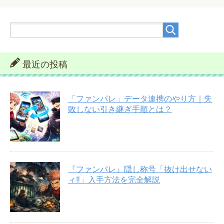
最近の投稿
「ファンパレ」データ連携のやり方｜失
敗しない引き継ぎ手順とは？
『ファンパレ』隠し称号「抜け出せない
ィ‼︎」入手方法を完全解説