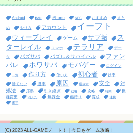
iPhone
Android
おすすめ
まと
BAN
NPC
イーフト
アカウント
め
やり方
ス
ウィープレイ
サブ垢
ゲーム
テラリア
ターレイル
スマホ
デー
ファン
パズサバ
パズル＆サバイバル
タ
ホワサバ
モバゲー
パレ
ログイン
初心者
作り方
使い方
効率
一覧
原因
安全
対
勝率
勝てない
増やす
処法
引き継ぎ
序盤
攻略
機
戦略
時間
無課金
種変更
熊狩り
育成
消えた
連携
選手
(C) 2023 ALL-GAMEノート！｜今日もゲーム攻略！