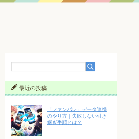
最近の投稿
「ファンパレ」データ連携
のやり方｜失敗しない引き
継ぎ手順とは？