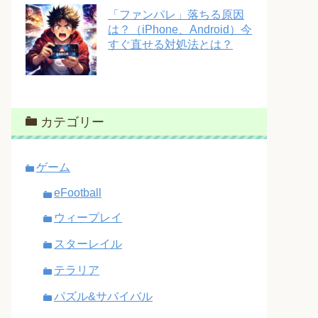
「ファンパレ」落ちる原因
は？（iPhone、Android）今
すぐ直せる対処法とは？
カテゴリー
ゲーム
eFootball
ウィープレイ
スターレイル
テラリア
パズル&サバイバル