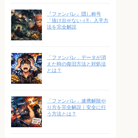
『ファンパレ』隠し称号
「抜け出せないィ‼︎」入手方
法を完全解説
「ファンパレ」データが消
えた時の復旧方法と対処法
とは？
「ファンパレ」連携解除や
り方を完全解説｜安全に行
う方法とは？