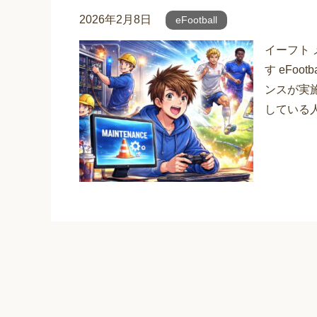
2026年2月8日
eFootball
イーフト
す eFo
ンスが実
している人