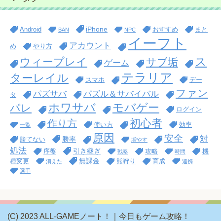
iPhone
Android
おすすめ
まと
BAN
NPC
イーフト
アカウント
め
やり方
ス
ウィープレイ
サブ垢
ゲーム
テラリア
ターレイル
スマホ
デー
ファン
パズサバ
パズル＆サバイバル
タ
ホワサバ
モバゲー
パレ
ログイン
初心者
作り方
使い方
効率
一覧
原因
安全
対
勝率
勝てない
増やす
処法
引き継ぎ
序盤
攻略
機
戦略
時間
無課金
種変更
熊狩り
育成
消えた
連携
選手
(C) 2023 ALL-GAMEノート！｜今日もゲーム攻略！