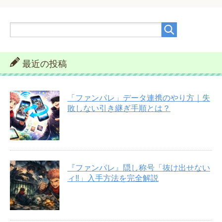
最近の投稿
「ファンパレ」データ連携のやり方｜失
敗しない引き継ぎ手順とは？
『ファンパレ』隠し称号「抜け出せない
ィ‼︎」入手方法を完全解説