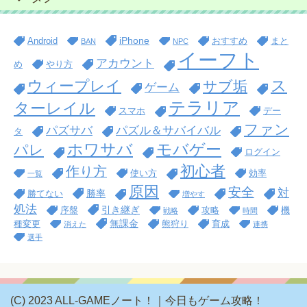
iPhone
Android
おすすめ
まと
BAN
NPC
イーフト
アカウント
め
やり方
ス
ウィープレイ
サブ垢
ゲーム
テラリア
ターレイル
スマホ
デー
ファン
パズサバ
パズル＆サバイバル
タ
ホワサバ
モバゲー
パレ
ログイン
初心者
作り方
使い方
効率
一覧
原因
安全
対
勝率
勝てない
増やす
処法
引き継ぎ
序盤
攻略
機
戦略
時間
無課金
種変更
熊狩り
育成
消えた
連携
選手
(C) 2023 ALL-GAMEノート！｜今日もゲーム攻略！