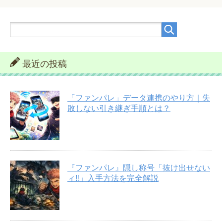
最近の投稿
「ファンパレ」データ連携のやり方｜失
敗しない引き継ぎ手順とは？
『ファンパレ』隠し称号「抜け出せない
ィ‼︎」入手方法を完全解説