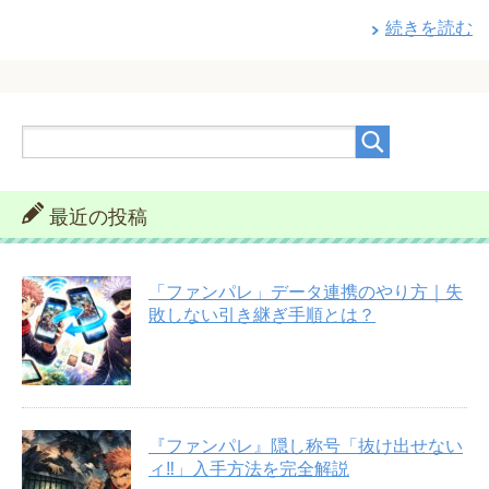
続きを読む
最近の投稿
「ファンパレ」データ連携のやり方｜失
敗しない引き継ぎ手順とは？
『ファンパレ』隠し称号「抜け出せない
ィ‼︎」入手方法を完全解説