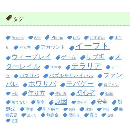
タグ
iPhone
Android
おすすめ
まと
BAN
NPC
イーフト
アカウント
め
やり方
ス
ウィープレイ
サブ垢
ゲーム
テラリア
ターレイル
スマホ
デー
ファン
パズサバ
パズル＆サバイバル
タ
ホワサバ
モバゲー
パレ
ログイン
初心者
作り方
使い方
効率
一覧
原因
安全
対
勝率
勝てない
増やす
処法
引き継ぎ
序盤
攻略
機
戦略
時間
無課金
種変更
熊狩り
育成
消えた
連携
選手