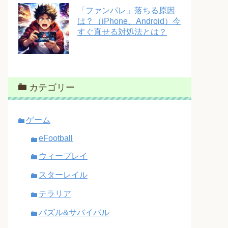
「ファンパレ」落ちる原因
は？（iPhone、Android）今
すぐ直せる対処法とは？
カテゴリー
ゲーム
eFootball
ウィープレイ
スターレイル
テラリア
パズル&サバイバル