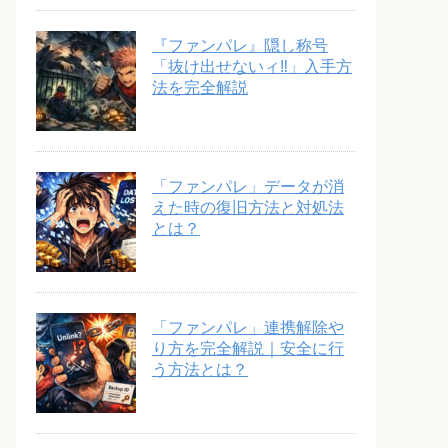
『ファンパレ』隠し称号
「抜け出せないィ‼︎」入手方
法を完全解説
「ファンパレ」データが消
えた時の復旧方法と対処法
とは？
「ファンパレ」連携解除や
り方を完全解説｜安全に行
う方法とは？