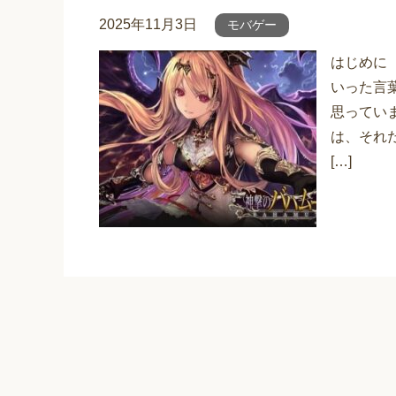
2025年11月3日
モバゲー
はじめに
いった言
思ってい
は、それ
[…]