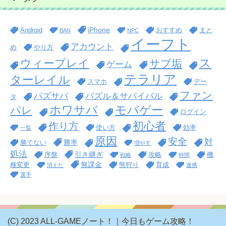
iPhone
Android
おすすめ
まと
BAN
NPC
イーフト
アカウント
め
やり方
ス
ウィープレイ
サブ垢
ゲーム
テラリア
ターレイル
スマホ
デー
ファン
パズサバ
パズル＆サバイバル
タ
ホワサバ
モバゲー
パレ
ログイン
初心者
作り方
使い方
効率
一覧
原因
安全
対
勝率
勝てない
増やす
処法
引き継ぎ
序盤
攻略
機
戦略
時間
無課金
種変更
熊狩り
育成
消えた
連携
選手
(C) 2023 ALL-GAMEノート！｜今日もゲーム攻略！