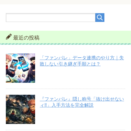
最近の投稿
「ファンパレ」データ連携のやり方｜失
敗しない引き継ぎ手順とは？
『ファンパレ』隠し称号「抜け出せない
ィ‼︎」入手方法を完全解説