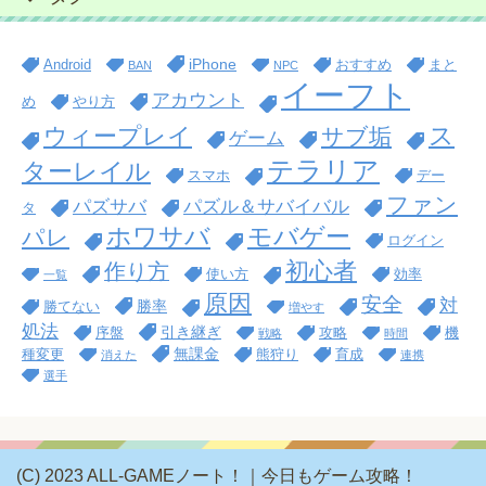
iPhone
Android
おすすめ
まと
BAN
NPC
イーフト
アカウント
め
やり方
ス
ウィープレイ
サブ垢
ゲーム
テラリア
ターレイル
スマホ
デー
ファン
パズサバ
パズル＆サバイバル
タ
ホワサバ
モバゲー
パレ
ログイン
初心者
作り方
使い方
効率
一覧
原因
安全
対
勝率
勝てない
増やす
処法
引き継ぎ
序盤
攻略
機
戦略
時間
無課金
種変更
熊狩り
育成
消えた
連携
選手
(C) 2023 ALL-GAMEノート！｜今日もゲーム攻略！