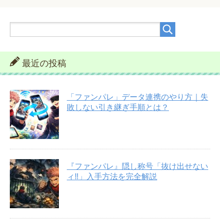
最近の投稿
「ファンパレ」データ連携のやり方｜失
敗しない引き継ぎ手順とは？
『ファンパレ』隠し称号「抜け出せない
ィ‼︎」入手方法を完全解説