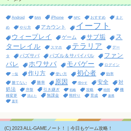
iPhone
Android
おすすめ
まと
BAN
NPC
イーフト
アカウント
め
やり方
ス
ウィープレイ
サブ垢
ゲーム
テラリア
ターレイル
スマホ
デー
ファン
パズサバ
パズル＆サバイバル
タ
ホワサバ
モバゲー
パレ
ログイン
初心者
作り方
使い方
効率
一覧
原因
安全
対
勝率
勝てない
増やす
処法
引き継ぎ
序盤
攻略
機
戦略
時間
無課金
種変更
熊狩り
育成
消えた
連携
選手
(C) 2023 ALL-GAMEノート！｜今日もゲーム攻略！