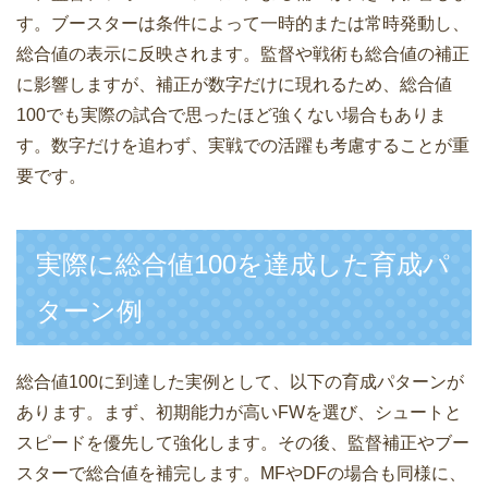
す。ブースターは条件によって一時的または常時発動し、
総合値の表示に反映されます。監督や戦術も総合値の補正
に影響しますが、補正が数字だけに現れるため、総合値
100でも実際の試合で思ったほど強くない場合もありま
す。数字だけを追わず、実戦での活躍も考慮することが重
要です。
実際に総合値100を達成した育成パ
ターン例
総合値100に到達した実例として、以下の育成パターンが
あります。まず、初期能力が高いFWを選び、シュートと
スピードを優先して強化します。その後、監督補正やブー
スターで総合値を補完します。MFやDFの場合も同様に、