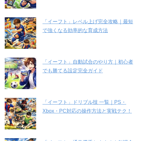
「イーフト」レベル上げ完全攻略｜最短
で強くなる効率的な育成方法
「イーフト」自動試合のやり方｜初心者
でも勝てる設定完全ガイド
「イーフト」ドリブル技 一覧｜PS・
Xbox・PC対応の操作方法と実戦テク！