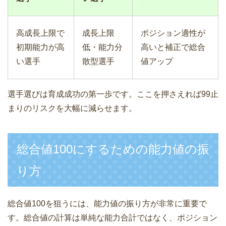
高成長上限で
成長上限
ポジション適性が
初期能力が高
低・能力分
高いと補正で総合
い選手
散型選手
値アップ
選手選びは育成成功の第一歩です。ここを押さえれば99止
まりのリスクを大幅に減らせます。
総合値100にするための能力値の振
り方
総合値100を狙うには、能力値の振り方が非常に重要で
す。総合値の計算は単純な能力合計ではなく、ポジション