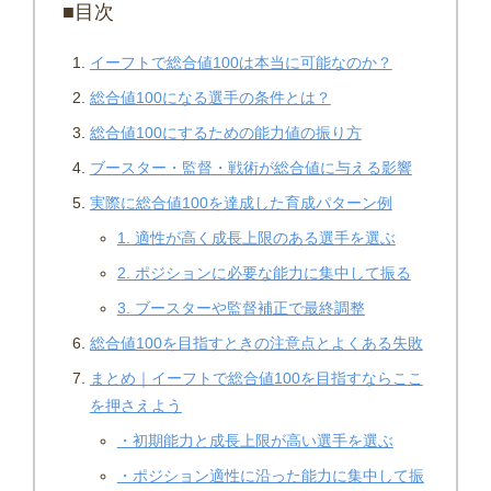
■目次
イーフトで総合値100は本当に可能なのか？
総合値100になる選手の条件とは？
総合値100にするための能力値の振り方
ブースター・監督・戦術が総合値に与える影響
実際に総合値100を達成した育成パターン例
1. 適性が高く成長上限のある選手を選ぶ
2. ポジションに必要な能力に集中して振る
3. ブースターや監督補正で最終調整
総合値100を目指すときの注意点とよくある失敗
まとめ｜イーフトで総合値100を目指すならここ
を押さえよう
・初期能力と成長上限が高い選手を選ぶ
・ポジション適性に沿った能力に集中して振