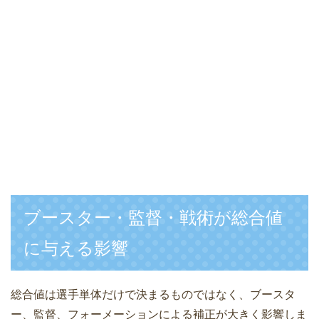
ブースター・監督・戦術が総合値
に与える影響
総合値は選手単体だけで決まるものではなく、ブースタ
ー、監督、フォーメーションによる補正が大きく影響しま