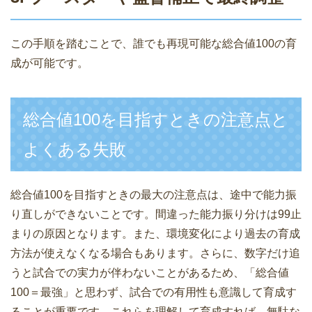
この手順を踏むことで、誰でも再現可能な総合値100の育
成が可能です。
総合値100を目指すときの注意点と
よくある失敗
総合値100を目指すときの最大の注意点は、途中で能力振
り直しができないことです。間違った能力振り分けは99止
まりの原因となります。また、環境変化により過去の育成
方法が使えなくなる場合もあります。さらに、数字だけ追
うと試合での実力が伴わないことがあるため、「総合値
100＝最強」と思わず、試合での有用性も意識して育成す
ることが重要です。これらを理解して育成すれば、無駄な