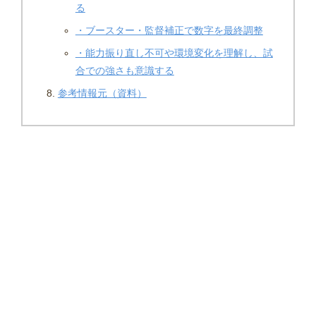
る
・ブースター・監督補正で数字を最終調整
・能力振り直し不可や環境変化を理解し、試
合での強さも意識する
参考情報元（資料）