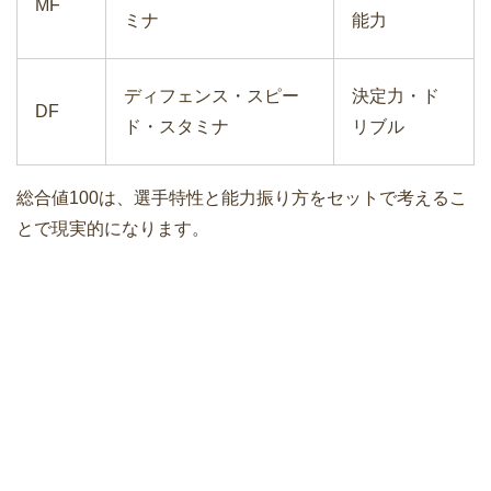
MF
ミナ
能力
ディフェンス・スピー
決定力・ド
DF
ド・スタミナ
リブル
総合値100は、選手特性と能力振り方をセットで考えるこ
とで現実的になります。