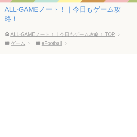
ALL-GAMEノート！｜今日もゲーム攻
略！
ALL-GAMEノート！｜今日もゲーム攻略！
TOP
ゲーム
eFootball