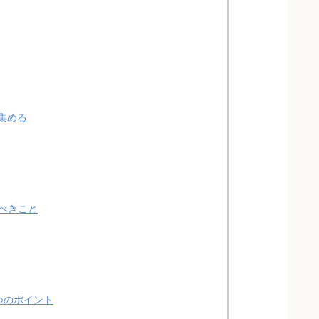
集める
べきこと
つのポイント