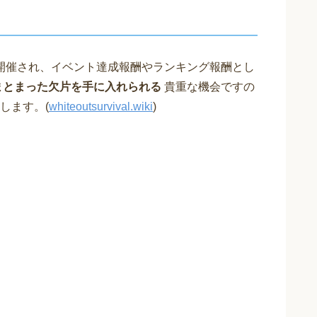
開催され、イベント達成報酬やランキング報酬とし
まとまった欠片を手に入れられる
貴重な機会ですの
します。(
whiteoutsurvival.wiki
)