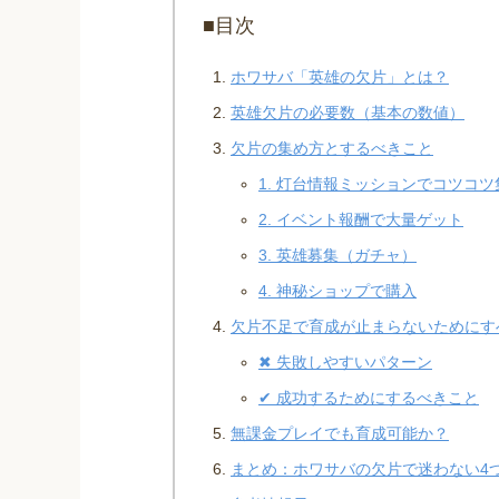
■目次
ホワサバ「英雄の欠片」とは？
英雄欠片の必要数（基本の数値）
欠片の集め方とするべきこと
1. 灯台情報ミッションでコツコツ
2. イベント報酬で大量ゲット
3. 英雄募集（ガチャ）
4. 神秘ショップで購入
欠片不足で育成が止まらないためにす
✖ 失敗しやすいパターン
✔ 成功するためにするべきこと
無課金プレイでも育成可能か？
まとめ：ホワサバの欠片で迷わない4