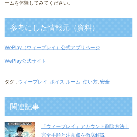
ームを体験してみてください。
参考にした情報元（資料）
WePlay（ウィープレイ）公式アプリページ
WePlay公式サイト
タグ :
ウィープレイ
,
ボイス ルーム
,
使い方
,
安全
関連記事
「ウィープレイ」アカウント削除方法｜
完全手順と注意点を徹底解説