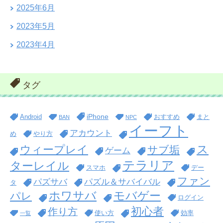
2025年6月
2023年5月
2023年4月
タグ
iPhone
Android
おすすめ
まと
BAN
NPC
イーフト
アカウント
め
やり方
ス
ウィープレイ
サブ垢
ゲーム
テラリア
ターレイル
スマホ
デー
ファン
パズサバ
パズル＆サバイバル
タ
ホワサバ
モバゲー
パレ
ログイン
初心者
作り方
使い方
効率
一覧